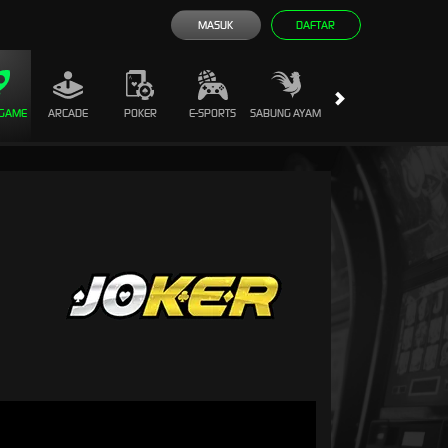
MASUK
DAFTAR
 GAME
ARCADE
POKER
E-SPORTS
SABUNG AYAM
PROMOSI