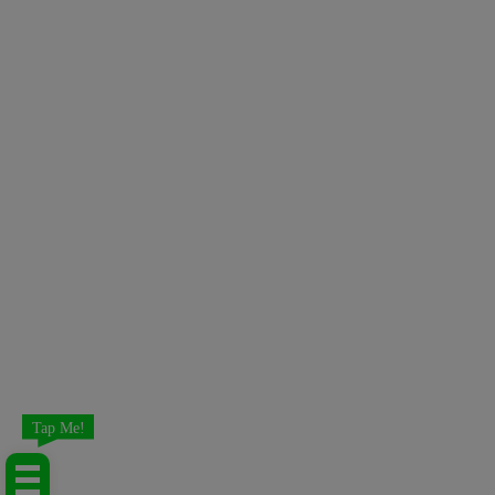
Tap Me!