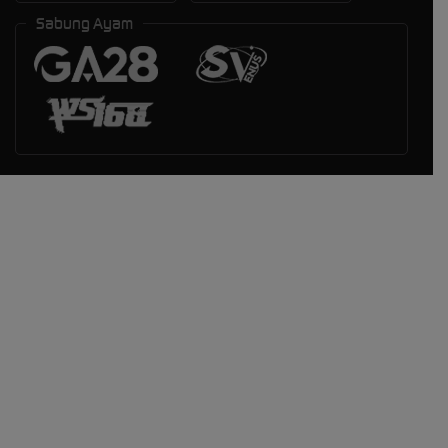
Sabung Ayam