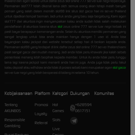
thailand dan agen slot88 untuk daftar zeus slot online 777 server luar negri terpercaya.
Permainan slot777 telah dikenal lama oleh semua orang akan tetapi masih banyak
pemain yang salah dalam memilih slot88 link situs slot gacor hari ini server thailand
untuk dijadikan tempat bermain. Jadi untuk anda yang baru saja bergabung, Kami agen
slot777 dari akunbos ingin menyampaikan kalau anda sudah tidak salah melakukan
pendaftaran di akunbos karena situs
slot
zeus online 777 server luar negri terbaik ini
pasti bayar berapapun kemenangan anda. Selain itu akunbos memiliki permainan yang
sangat lengkap untuk bisa anda mainkan hanya dengan 1 user id. Anda bisa
bayangkan kalau jackpot dari website tersebut setiap hari di berikan kepada anda.
Permainan slot88 yang terdapat di link daftar zeus slot online 777 server thailand kami
pasti sangat gacor dan mudah menang. Jadi anda tidak perlu khawatir jika kalah sebab
persentase menang lebih berpihak kepada member. Untuk itu anda tidak perlu tunggu
lama lagi karena jackpot kami menanti anda hari ini juga. Anda juga tidak perlu takut
kalau deposit atau withdraw anda tidak di proses sebab kami merupakan agen
slot gacor
server luar negri yang telah beroperasi di bidang ini selama 10 tahun.
Kebijaksanaan
Platform
Kategori
Dukungan
Komunitas
Tentang
Promosi
Hot
+628594
AKUNBOS
Games
0617151
Loyalty
Responsible
Slots
Referral
Gambling
Live
Pusat Bantuan
Casino